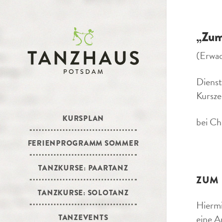
„Zum
(Erwa
Dienst
Kursze
KURSPLAN
bei Ch
FERIENPROGRAMM SOMMER
TANZKURSE: PAARTANZ
ZUM
TANZKURSE: SOLOTANZ
Hiermi
eine A
TANZEVENTS