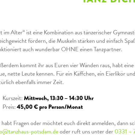
it im Alter“ ist eine Kombination aus tänzerischer Gymnasti
eichgewicht fördern, die Muskeln stärken und einfach Spaß
nktioniert auch wunderbar OHNE einen Tanzpartner.
ßerdem kommt ihr aus Euren vier Wänden raus, habt eine
ue, nette Leute kennen. Für ein Käffchen, ein Eierlikör u
türlich ebenfalls immer Zeit.
Kurszeit:
Mittwoch, 13:30 – 14:30 Uhr
Preis:
45,00 € pro Person/Monat
r habt Fragen oder möchtet euch direkt anmelden, dann sc
fo@tanzhaus-potsdam.de
oder ruft uns unter der
0331 – 