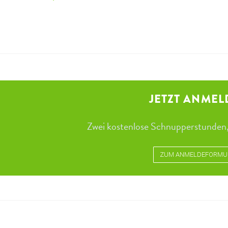
JETZT ANMEL
Zwei kostenlose Schnupperstunden,
ZUM ANMELDEFORMU