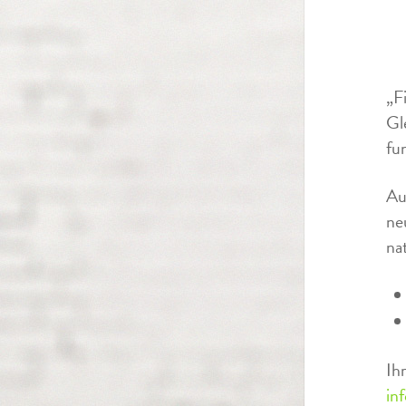
„F
Gl
fu
Au
ne
na
Ih
in