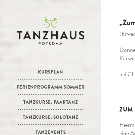
„Zum
(Erwa
Donne
Kursze
KURSPLAN
bei Ch
FERIENPROGRAMM SOMMER
TANZKURSE: PAARTANZ
ZUM
TANZKURSE: SOLOTANZ
Hiermi
eine A
TANZEVENTS