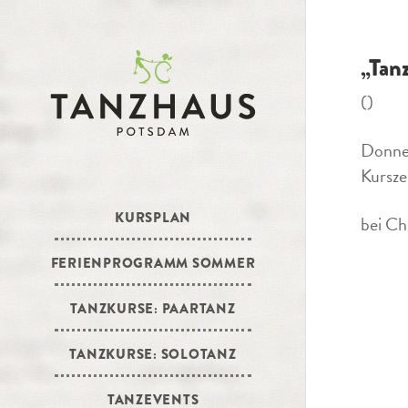
„Tan
()
Donner
Kursze
KURSPLAN
bei Ch
FERIENPROGRAMM SOMMER
TANZKURSE: PAARTANZ
TANZKURSE: SOLOTANZ
TANZEVENTS