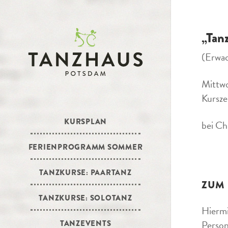
„Tan
(Erwa
Mittw
Kursze
KURSPLAN
bei Ch
FERIENPROGRAMM SOMMER
TANZKURSE: PAARTANZ
ZUM
TANZKURSE: SOLOTANZ
Hiermi
Person
TANZEVENTS