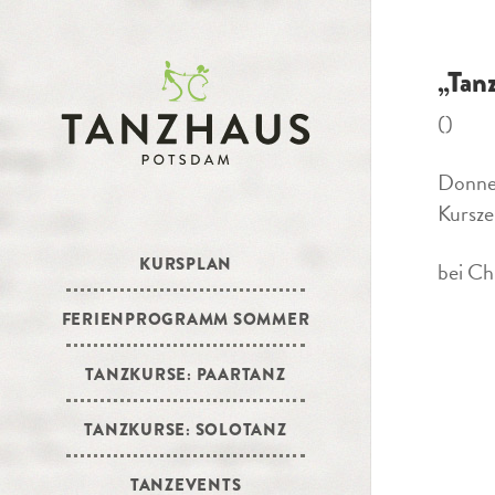
„Tan
()
Donner
Kursze
KURSPLAN
bei Ch
FERIENPROGRAMM SOMMER
TANZKURSE: PAARTANZ
TANZKURSE: SOLOTANZ
TANZEVENTS