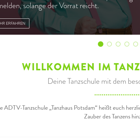
elden, solange der Vorrat reicht.
HR ERFAHREN
Ich glaub', es
Unser Feri
ab Mont
Mal 
J
WILLKOMMEN IM TAN
Deine Tanzschule mit dem bes
e ADTV-Tanzschule „Tanzhaus Potsdam“ heißt euch herzlic
Zauber des Tanzens hi