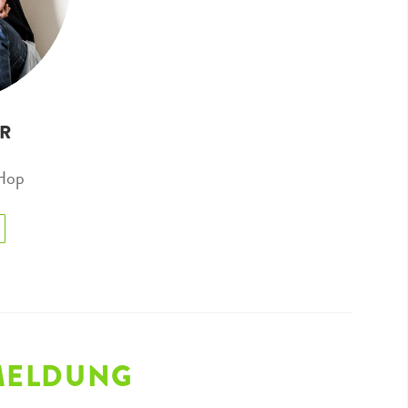
ER
 Hop
MELDUNG