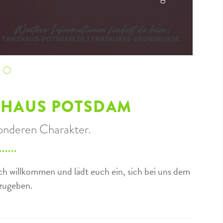
 geht schon wieder los
enprogramm im Sommer
ag, 20. Juli 2026
wieder Zeit für eine "gepflegte" Party?!
a, genau dich
Cha Cha Cha, Walzer und Co möchten geübt werden
ZHAUS POTSDAM
onderen Charakter.
h willkommen und lädt euch ein, sich bei uns dem
nzugeben.