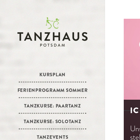
KURSPLAN
FERIENPROGRAMM SOMMER
TANZKURSE: PAARTANZ
IC
TANZKURSE: SOLOTANZ
Un
ste
TANZEVENTS