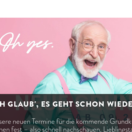
H GLAUB', ES GEHT SCHON WIED
sere neuen Termine für die kommende Grun
hen fest – also schnell nachschauen, Lieblings