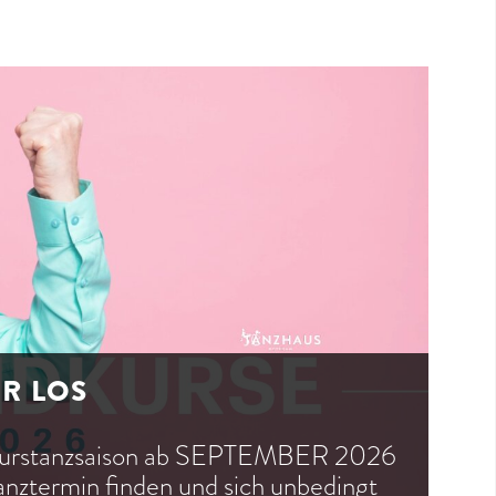
ER LOS
dkurstanzsaison ab SEPTEMBER 2026
tanztermin finden und sich unbedingt