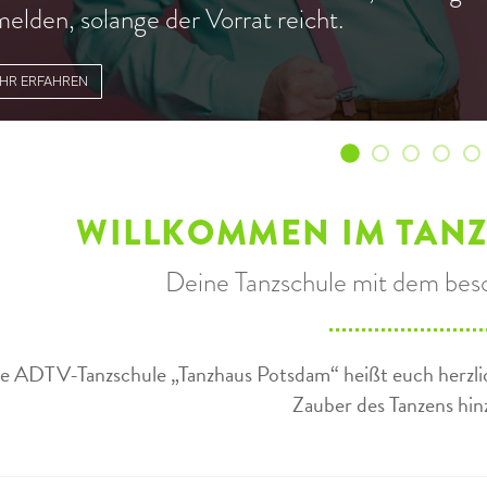
elden, solange der Vorrat reicht.
HR ERFAHREN
Ich glaub', es
Unser Feri
ab Mont
Mal 
J
WILLKOMMEN IM TAN
Deine Tanzschule mit dem bes
e ADTV-Tanzschule „Tanzhaus Potsdam“ heißt euch herzlic
Zauber des Tanzens hi