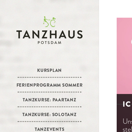
KURSPLAN
FERIENPROGRAMM SOMMER
TANZKURSE: PAARTANZ
IC
TANZKURSE: SOLOTANZ
Un
ste
TANZEVENTS