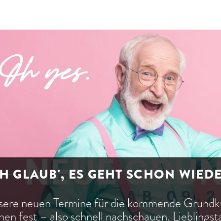
H GLAUB', ES GEHT SCHON WIED
sere neuen Termine für die kommende Grun
hen fest – also schnell nachschauen, Lieblings