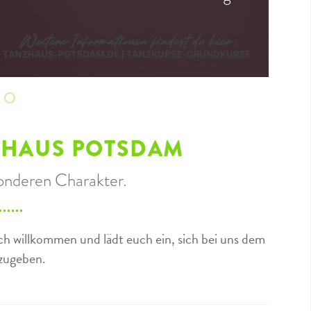
 geht schon wieder los
enprogramm im Sommer
ag, 20. Juli 2026
wieder Zeit für eine "gepflegte" Party?!
a, genau dich
Cha Cha Cha, Walzer und Co möchten geübt werden
ZHAUS POTSDAM
onderen Charakter.
h willkommen und lädt euch ein, sich bei uns dem
nzugeben.