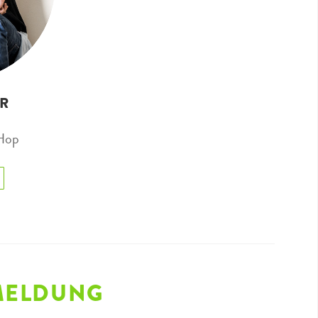
ER
 Hop
MELDUNG