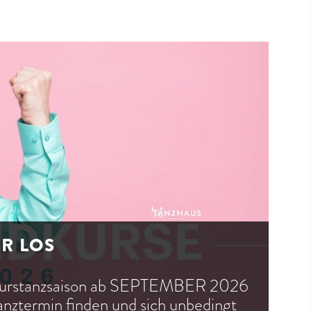
ER LOS
dkurstanzsaison ab SEPTEMBER 2026
tanztermin finden und sich unbedingt