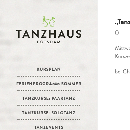
„Tan
()
Mittw
Kursze
KURSPLAN
bei Ch
FERIENPROGRAMM SOMMER
TANZKURSE: PAARTANZ
TANZKURSE: SOLOTANZ
TANZEVENTS