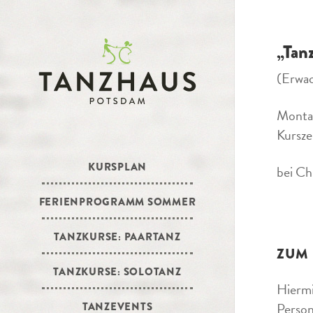
„Tan
(Erwa
Montag
Kursze
KURSPLAN
bei Ch
FERIENPROGRAMM SOMMER
TANZKURSE: PAARTANZ
ZUM
TANZKURSE: SOLOTANZ
Hiermi
Person
TANZEVENTS