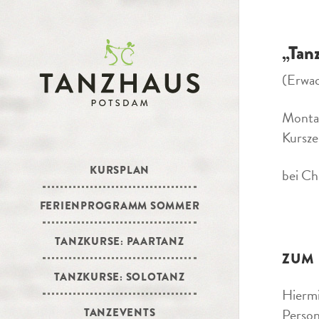
„Tan
(Erwa
Montag
Kursze
KURSPLAN
bei Ch
FERIENPROGRAMM SOMMER
TANZKURSE: PAARTANZ
ZUM
TANZKURSE: SOLOTANZ
Hiermi
Person
TANZEVENTS