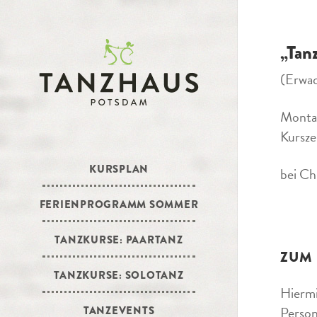
„Tan
(Erwa
Montag
Kursze
KURSPLAN
bei Ch
FERIENPROGRAMM SOMMER
TANZKURSE: PAARTANZ
ZUM
TANZKURSE: SOLOTANZ
Hiermi
Person
TANZEVENTS