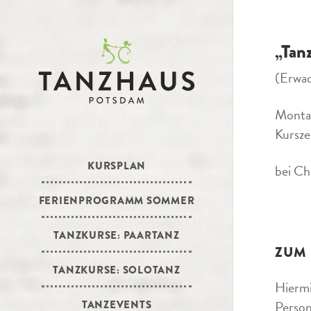
„Tan
(Erwa
Montag
Kursze
KURSPLAN
bei Ch
FERIENPROGRAMM SOMMER
TANZKURSE: PAARTANZ
ZUM
TANZKURSE: SOLOTANZ
Hiermi
Person
TANZEVENTS