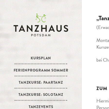
„Tan
(Erwa
Monta
Kursze
KURSPLAN
bei Ch
FERIENPROGRAMM SOMMER
TANZKURSE: PAARTANZ
ZUM
TANZKURSE: SOLOTANZ
Hiermi
Person
TANZEVENTS