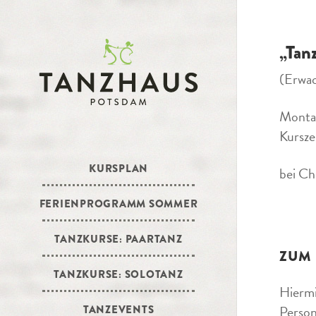
„Tan
(Erwa
Monta
Kursze
KURSPLAN
bei Ch
FERIENPROGRAMM SOMMER
TANZKURSE: PAARTANZ
ZUM
TANZKURSE: SOLOTANZ
Hiermi
Person
TANZEVENTS