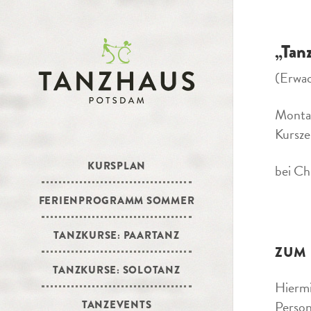
„Tan
(Erwa
Montag
Kursze
KURSPLAN
bei Ch
FERIENPROGRAMM SOMMER
TANZKURSE: PAARTANZ
ZUM
TANZKURSE: SOLOTANZ
Hiermi
Person
TANZEVENTS