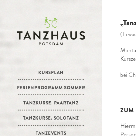
„Tan
(Erwa
Monta
Kursze
KURSPLAN
bei Ch
FERIENPROGRAMM SOMMER
TANZKURSE: PAARTANZ
ZUM
TANZKURSE: SOLOTANZ
Hiermi
Person
TANZEVENTS