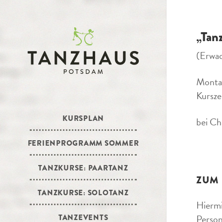
„Tan
(Erwa
Monta
Kursze
KURSPLAN
bei Ch
FERIENPROGRAMM SOMMER
TANZKURSE: PAARTANZ
ZUM
TANZKURSE: SOLOTANZ
Hiermi
Person
TANZEVENTS