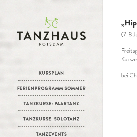
„Hip
(7-8 J
Freita
Kursze
KURSPLAN
bei Ch
FERIENPROGRAMM SOMMER
TANZKURSE: PAARTANZ
TANZKURSE: SOLOTANZ
TANZEVENTS