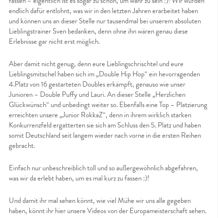
fassen – eigentlich ist es sogar zu schön, um wahr zu sein :)! Wir wurden
endlich dafür entlohnt, was wir in den letzten Jahren erarbeitet haben
und können uns an dieser Stelle nur tausendmal bei unserem absoluten
Lieblingstrainer Sven bedanken, denn ohne ihn wären genau diese
Erlebnisse gar nicht erst möglich.
Aber damit nicht genug, denn eure Lieblingschrischtel und eure
Lieblingsmitschel haben sich im „Double Hip Hop“ ein hevorragenden
4.Platz von 16 gestarteten Doubles erkämpft, genauso wie unser
Junioren – Double Puffy und Lauri. An dieser Stelle „Herzlichen
Glückwünsch“ und unbedingt weiter so. Ebenfalls eine Top – Platzierung
erreichten unsere „Junior RokkaZ“, denn in ihrem wirklich starken
Konkurrenzfeld ergatterten sie sich am Schluss den 5. Platz und haben
somit Deutschland seit langem wieder nach vorne in die ersten Reihen
gebracht.
Einfach nur unbeschreiblich toll und so außergewöhnlich abgefahren,
was wir da erlebt haben, um es mal kurz zu fassen :)!
Und damit ihr mal sehen könnt, wie viel Mühe wir uns alle gegeben
haben, könnt ihr hier unsere Videos von der Europameisterschaft sehen.