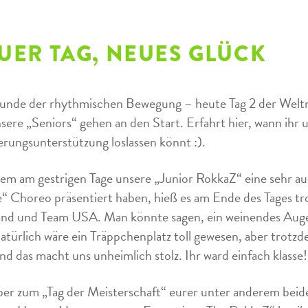
UER TAG, NEUES GLÜCK
unde der rhythmischen Bewegung – heute Tag 2 der Welt
sere „Seniors“ gehen an den Start. Erfahrt hier, wann ihr
rungsunterstützung loslassen könnt :).
m am gestrigen Tage unsere „Junior RokkaZ“ eine sehr au
e“ Choreo präsentiert haben, hieß es am Ende des Tages t
nd und Team USA. Man könnte sagen, ein weinendes Auge,
atürlich wäre ein Träppchenplatz toll gewesen, aber trotz
nd das macht uns unheimlich stolz. Ihr ward einfach klasse!
er zum „Tag der Meisterschaft“ eurer unter anderem beid