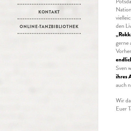
Potsda
Nation
KONTAKT
vielle
den Li
ONLINE-TANZBIBLIOTHEK
„Rokka
gerne 
Vorher
endlic
Sven w
ihres A
auch no
Wir da
Euer 