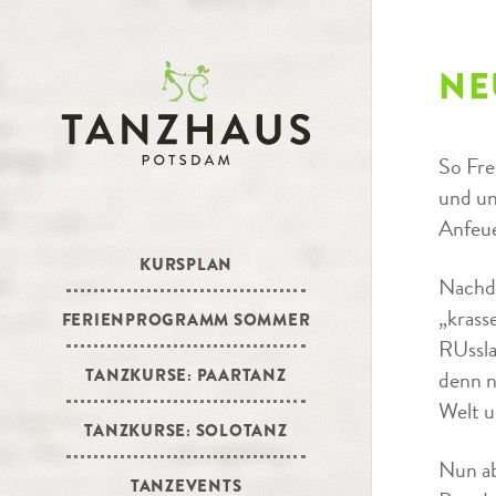
NE
So Fre
und un
Anfeue
KURSPLAN
Nachde
„krass
FERIENPROGRAMM SOMMER
RUssla
TANZKURSE: PAARTANZ
denn n
Welt u
TANZKURSE: SOLOTANZ
Nun ab
TANZEVENTS