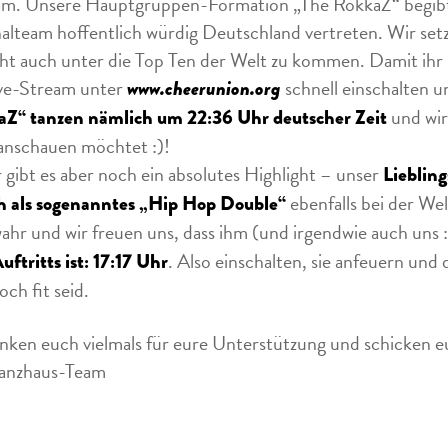
m. Unsere Hauptgruppen-Formation „The RokkaZ“ begibt s
alteam hoffentlich würdig Deutschland vertreten. Wir setze
icht auch unter die Top Ten der Welt zu kommen. Damit ihr u
ve-Stream unter
schnell einschalten un
www.cheerunion.org
und wir
Z“ tanzen nämlich um 22:36 Uhr deutscher Zeit
anschauen möchtet :)!
 gibt es aber noch ein absolutes Highlight – unser
Lieblin
ebenfalls bei der We
h als sogenanntes „Hip Hop Double“
ahr und wir freuen uns, dass ihm (und irgendwie auch uns :
. Also einschalten, sie anfeuern und
uftritts ist: 17:17 Uhr
ch fit seid.
nken euch vielmals für eure Unterstützung und schicken e
Tanzhaus-Team