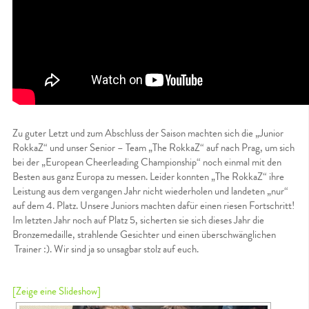
Zu guter Letzt und zum Abschluss der Saison machten sich die „Junior
RokkaZ“ und unser Senior – Team „The RokkaZ“ auf nach Prag, um sich
bei der „European Cheerleading Championship“ noch einmal mit den
Besten aus ganz Europa zu messen. Leider konnten „The RokkaZ“ ihre
Leistung aus dem vergangen Jahr nicht wiederholen und landeten „nur“
auf dem 4. Platz. Unsere Juniors machten dafür einen riesen Fortschritt!
Im letzten Jahr noch auf Platz 5, sicherten sie sich dieses Jahr die
Bronzemedaille, strahlende Gesichter und einen überschwänglichen
Trainer :). Wir sind ja so unsagbar stolz auf euch.
[Zeige eine Slideshow]