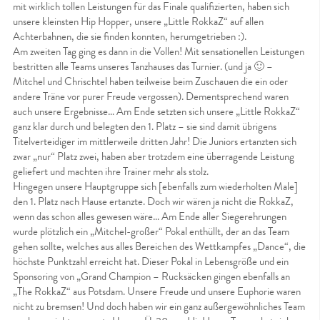
mit wirklich tollen Leistungen für das Finale qualifizierten, haben sich
unsere kleinsten Hip Hopper, unsere „Little RokkaZ“ auf allen
Achterbahnen, die sie finden konnten, herumgetrieben :).
Am zweiten Tag ging es dann in die Vollen! Mit sensationellen Leistungen
bestritten alle Teams unseres Tanzhauses das Turnier. (und ja 🙂 –
Mitchel und Chrischtel haben teilweise beim Zuschauen die ein oder
andere Träne vor purer Freude vergossen). Dementsprechend waren
auch unsere Ergebnisse… Am Ende setzten sich unsere „Little RokkaZ“
ganz klar durch und belegten den 1. Platz – sie sind damit übrigens
Titelverteidiger im mittlerweile dritten Jahr! Die Juniors ertanzten sich
zwar „nur“ Platz zwei, haben aber trotzdem eine überragende Leistung
geliefert und machten ihre Trainer mehr als stolz.
Hingegen unsere Hauptgruppe sich [ebenfalls zum wiederholten Male]
den 1. Platz nach Hause ertanzte. Doch wir wären ja nicht die RokkaZ,
wenn das schon alles gewesen wäre… Am Ende aller Siegerehrungen
wurde plötzlich ein „Mitchel-großer“ Pokal enthüllt, der an das Team
gehen sollte, welches aus alles Bereichen des Wettkampfes „Dance“, die
höchste Punktzahl erreicht hat. Dieser Pokal in Lebensgröße und ein
Sponsoring von „Grand Champion – Rucksäcken gingen ebenfalls an
„The RokkaZ“ aus Potsdam. Unsere Freude und unsere Euphorie waren
nicht zu bremsen! Und doch haben wir ein ganz außergewöhnliches Team