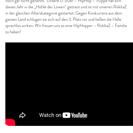
noch gar nicht genannt. Unsere Ü-30er – HipHop – Truppe hat sich
dieses Jahr in die „Höhle der Löwen“ getraut und ist mit unseren RokkaZ
in der gleichen Alterskategorie gestartet. Gegen Konkurrenz aus dem
ganzen Land schlugen sie sich auf den 3. Platz vor und ließen die Halle
sprachlos wirken. Wir freuen uns so eine HipHopper – RokkaZ – Familie
zu haben!