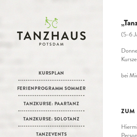
„Tan
(5-6 J
Donner
Kurszei
KURSPLAN
bei Mi
FERIENPROGRAMM SOMMER
TANZKURSE: PAARTANZ
ZUM
TANZKURSE: SOLOTANZ
Hiermi
Person
TANZEVENTS