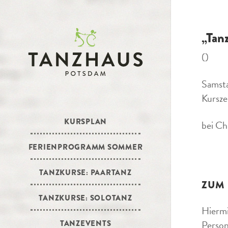
„Tan
()
Samst
Kursze
KURSPLAN
bei Ch
FERIENPROGRAMM SOMMER
TANZKURSE: PAARTANZ
ZUM
TANZKURSE: SOLOTANZ
Hiermi
Person
TANZEVENTS