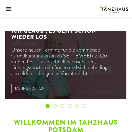
ICH GLAUB', ES GEHT SCHON
WIEDER LOS
Unsere neuen Termine für die kommende
Grundkurstanzsaison ab SEPTEMBER 2026
stehen fest – also schnell nachschauen,
Lieblingstanztermin finden und sich unbedingt
anmelden, solange der Vorrat reicht.
MEHR ERFAHREN
Ich glaub', es geht schon wieder los
Unser Ferienprogramm im Sommer
ab Montag, 20. Juli 2026
Mal wieder Zeit für eine "gepflegte"
Ja, genau dich
Cha Cha Cha, Walzer und 
WILLKOMMEN IM TANZHAUS
POTSDAM