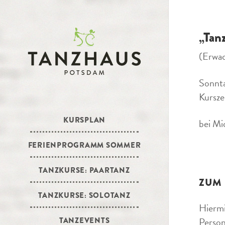
„Tan
(Erwa
Sonnta
Kursze
KURSPLAN
bei Mi
FERIENPROGRAMM SOMMER
TANZKURSE: PAARTANZ
ZUM
TANZKURSE: SOLOTANZ
Hiermi
Person
TANZEVENTS