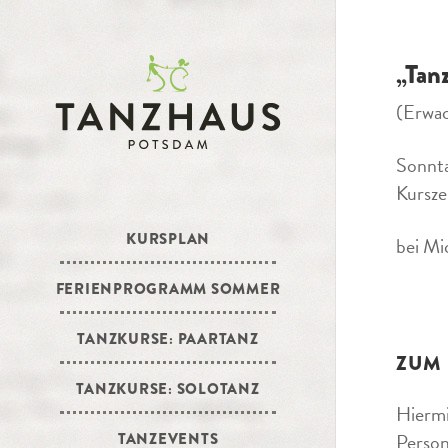
„Tan
(Erwa
Sonnta
Kursze
KURSPLAN
bei Mi
FERIENPROGRAMM SOMMER
TANZKURSE: PAARTANZ
ZUM
TANZKURSE: SOLOTANZ
Hiermi
Person
TANZEVENTS