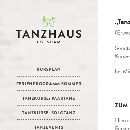
„Tan
(Erwa
Sonnt
Kursze
KURSPLAN
bei Mi
FERIENPROGRAMM SOMMER
TANZKURSE: PAARTANZ
ZUM
TANZKURSE: SOLOTANZ
Hiermi
Person
TANZEVENTS