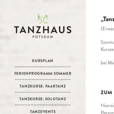
„Tan
(Erwa
Sonnt
Kursze
KURSPLAN
bei Mi
FERIENPROGRAMM SOMMER
TANZKURSE: PAARTANZ
ZUM
TANZKURSE: SOLOTANZ
Hiermi
Person
TANZEVENTS