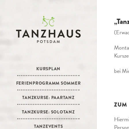
„Tan
(Erwa
Montag
Kursze
KURSPLAN
bei Mi
FERIENPROGRAMM SOMMER
TANZKURSE: PAARTANZ
ZUM
TANZKURSE: SOLOTANZ
Hiermi
Person
TANZEVENTS