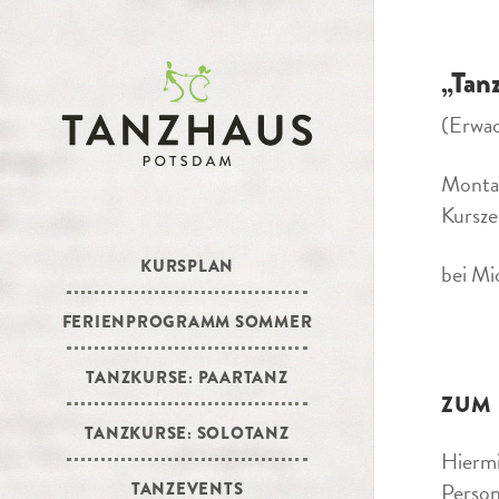
„Tan
(Erwa
Monta
Kursze
KURSPLAN
bei Mi
FERIENPROGRAMM SOMMER
TANZKURSE: PAARTANZ
ZUM
TANZKURSE: SOLOTANZ
Hiermi
Person
TANZEVENTS