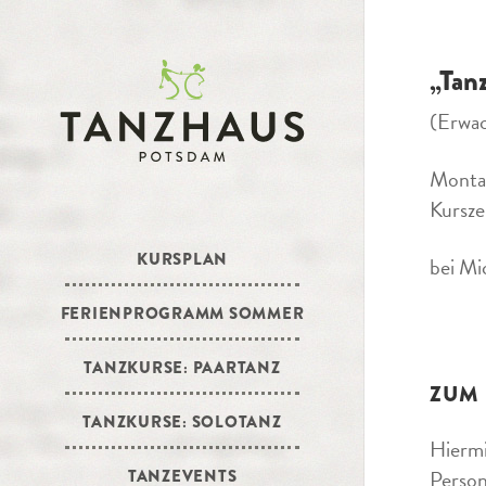
„Tan
(Erwa
Monta
Kursze
KURSPLAN
bei Mi
FERIENPROGRAMM SOMMER
TANZKURSE: PAARTANZ
ZUM
TANZKURSE: SOLOTANZ
Hiermi
Person
TANZEVENTS