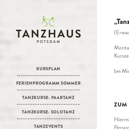
„Tan
(Erwa
Montag
Kursze
KURSPLAN
bei Mi
FERIENPROGRAMM SOMMER
TANZKURSE: PAARTANZ
ZUM
TANZKURSE: SOLOTANZ
Hiermi
Person
TANZEVENTS