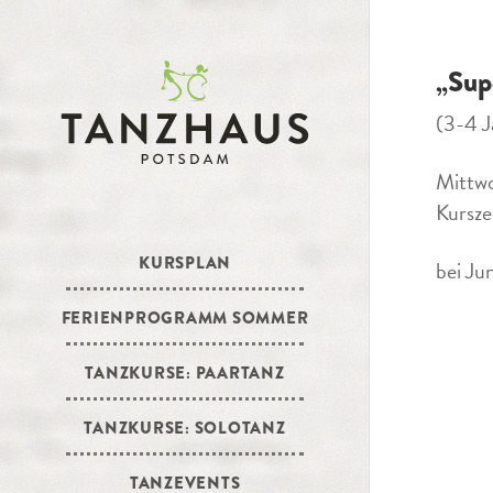
„Sup
(3-4 J
Mittw
Kursze
KURSPLAN
bei Ju
FERIENPROGRAMM SOMMER
TANZKURSE: PAARTANZ
TANZKURSE: SOLOTANZ
TANZEVENTS