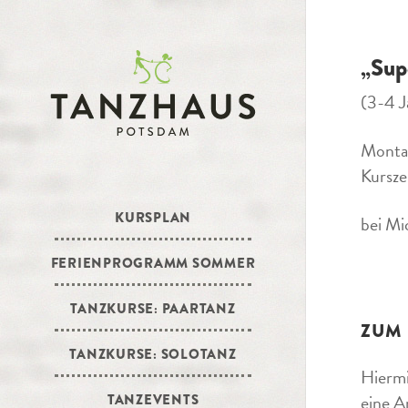
„Sup
(3-4 J
Montag
Kursze
KURSPLAN
bei Mi
FERIENPROGRAMM SOMMER
TANZKURSE: PAARTANZ
ZUM
TANZKURSE: SOLOTANZ
Hiermi
eine A
TANZEVENTS