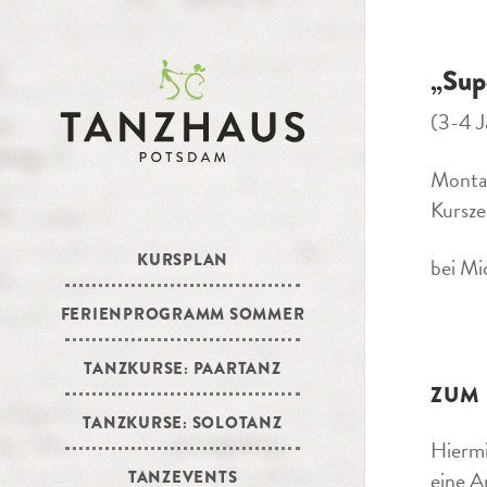
„Sup
(3-4 J
Montag
Kursze
KURSPLAN
bei Mi
FERIENPROGRAMM SOMMER
TANZKURSE: PAARTANZ
ZUM
TANZKURSE: SOLOTANZ
Hiermi
eine A
TANZEVENTS