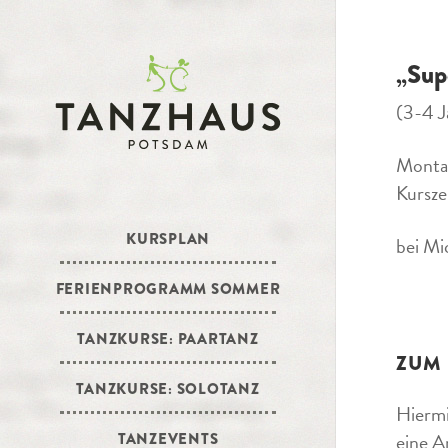
„Sup
(3-4 J
Montag
Kursze
KURSPLAN
bei Mi
FERIENPROGRAMM SOMMER
TANZKURSE: PAARTANZ
ZUM
TANZKURSE: SOLOTANZ
Hiermi
eine A
TANZEVENTS