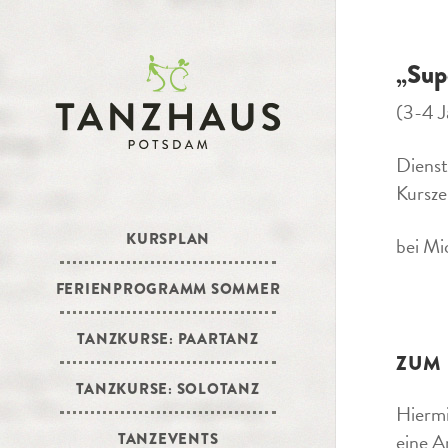
„Sup
(3-4 J
Diens
Kursze
KURSPLAN
bei Mi
FERIENPROGRAMM SOMMER
TANZKURSE: PAARTANZ
ZUM
TANZKURSE: SOLOTANZ
Hiermi
eine A
TANZEVENTS