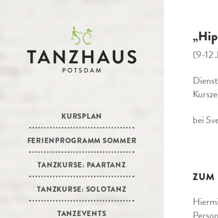
„Hip
(9-12 
Dienst
Kursze
KURSPLAN
bei Sv
FERIENPROGRAMM SOMMER
TANZKURSE: PAARTANZ
ZUM
TANZKURSE: SOLOTANZ
Hiermi
Person
TANZEVENTS