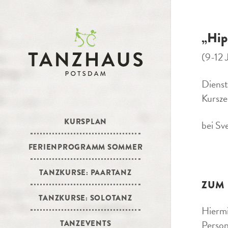
„Hip
(9-12 
Dienst
Kursze
KURSPLAN
bei Sv
FERIENPROGRAMM SOMMER
TANZKURSE: PAARTANZ
ZUM
TANZKURSE: SOLOTANZ
Hiermi
Person
TANZEVENTS