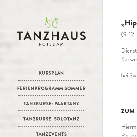
„Hip
(9-12 
Dienst
Kursze
KURSPLAN
bei Sv
FERIENPROGRAMM SOMMER
TANZKURSE: PAARTANZ
ZUM
TANZKURSE: SOLOTANZ
Hiermi
Person
TANZEVENTS