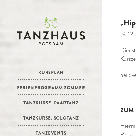
„Hip
(9-12 
Diens
Kursze
KURSPLAN
bei Sv
FERIENPROGRAMM SOMMER
TANZKURSE: PAARTANZ
ZUM
TANZKURSE: SOLOTANZ
Hiermi
Person
TANZEVENTS