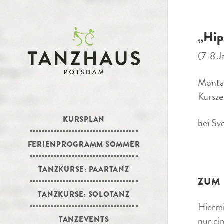
„Hip
(7-8 J
Montag
Kursze
KURSPLAN
bei Sv
FERIENPROGRAMM SOMMER
TANZKURSE: PAARTANZ
ZUM
TANZKURSE: SOLOTANZ
Hiermi
nur ei
TANZEVENTS