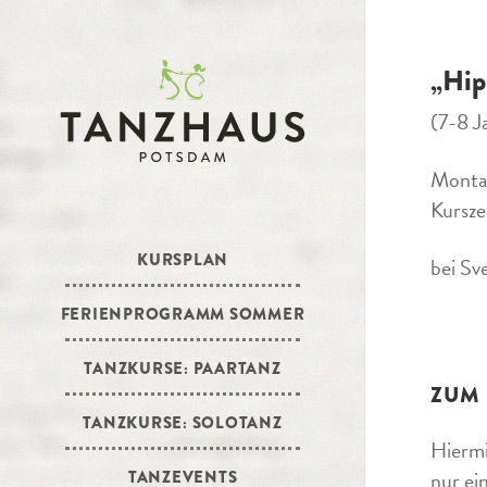
„Hip
(7-8 J
Monta
Kursze
KURSPLAN
bei Sv
FERIENPROGRAMM SOMMER
TANZKURSE: PAARTANZ
ZUM
TANZKURSE: SOLOTANZ
Hiermi
nur ei
TANZEVENTS