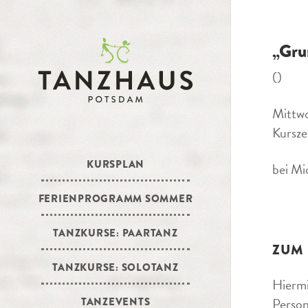
„Gru
()
Mittw
Kursze
KURSPLAN
bei Mi
FERIENPROGRAMM SOMMER
TANZKURSE: PAARTANZ
ZUM
TANZKURSE: SOLOTANZ
Hiermi
Person
TANZEVENTS