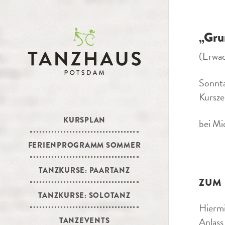
„Gru
(Erwa
Sonnt
Kursze
KURSPLAN
bei Mi
FERIENPROGRAMM SOMMER
TANZKURSE: PAARTANZ
ZUM
TANZKURSE: SOLOTANZ
Hiermi
Anlass
TANZEVENTS