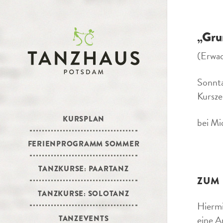
„Gru
(Erwa
Sonnt
Kursze
KURSPLAN
bei Mi
FERIENPROGRAMM SOMMER
TANZKURSE: PAARTANZ
ZUM
TANZKURSE: SOLOTANZ
Hiermi
eine A
TANZEVENTS