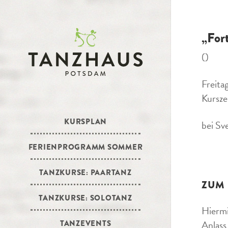
„For
()
Freita
Kursze
KURSPLAN
bei Sv
FERIENPROGRAMM SOMMER
TANZKURSE: PAARTANZ
ZUM
TANZKURSE: SOLOTANZ
Hiermi
Anlass
TANZEVENTS