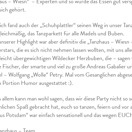
aus – Wiesn“ – Experten und so wurde das Essen gut vers
sich gehört.
ich fand auch der „Schuhplattler“ seinen Weg in unser Tanzh
gleichmäßig, das Tanzparkett für alle Madels und Buben.
unserer Highlight war aber definitiv die „Tanzhaus – Wiesn 
rstars, die es sich nicht nehmen lassen wollten, mit uns all
leicht übergewichtigen Wildecker Herzbuben, die – sagen 
 Fischer, der smarte und viel zu große Andreas Gabalier 
l – Wolfgang „Wolle“ Petry. Mal vom Gesanglichen abgesehe
 Portion Humor ausgestattet :).
in allem kann man wohl sagen, dass wir diese Party nicht so 
lichen Spaß gebracht hat, euch so tanzen, feiern und vor a
us Potsdam“ war einfach sensationell und das wegen EU
anzhaus – Team