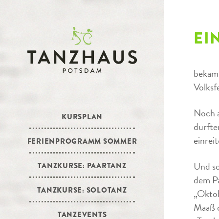
EI
bekam 
Volksf
Noch a
KURSPLAN
durfte
einrei
FERIENPROGRAMM SOMMER
Und so
TANZKURSE: PAARTANZ
dem Pa
TANZKURSE: SOLOTANZ
„Oktob
Maaß o
TANZEVENTS