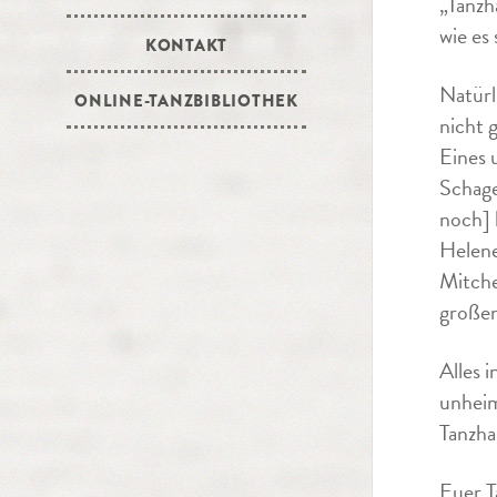
„Tanzh
wie es 
KONTAKT
Natürl
ONLINE-TANZBIBLIOTHEK
nicht 
Eines 
Schage
noch] 
Helene
Mitche
großen
Alles 
unheim
Tanzha
Euer T