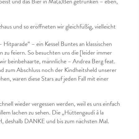
peist und das Bier in Ma(a)ßen getrunken – eben,
aus und so eröffneten wir gleichfüßig, vielleicht
– Hitparade“ – ein Kessel Buntes an klassischen
en zu feiern. So besuchten uns die [leider immer
wir beinbehaarte, männliche – Andrea Berg feat.
und zum Abschluss noch der Kindheitsheld unserer
n, waren diese Stars auf jeden Fall mit einer
schnell wieder vergessen werden, weil es uns einfach
llem lachen zu sehen. Die „Hüttengaudi à la
CH, deshalb DANKE und bis zum nächsten Mal.