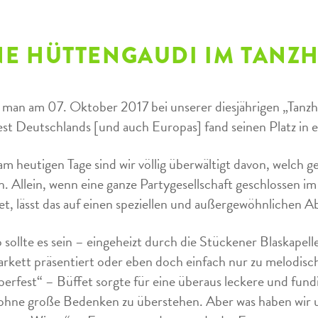
NE HÜTTENGAUDI IM TANZ
man am 07. Oktober 2017 bei unserer diesjährigen „Tanzh
est Deutschlands [und auch Europas] fand seinen Platz in e
m heutigen Tage sind wir völlig überwältigt davon, welch g
n. Allein, wenn eine ganze Partygesellschaft geschlossen i
tet, lässt das auf einen speziellen und außergewöhnlichen A
 sollte es sein – eingeheizt durch die Stückener Blaskapel
rkett präsentiert oder eben doch einfach nur zu melodische
erfest“ – Büffet sorgte für eine überaus leckere und fund
hne große Bedenken zu überstehen. Aber was haben wir u