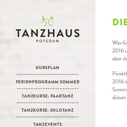
DI
Was fü
2016 u
aber d
KURSPLAN
Pünktl
2016 z
FERIENPROGRAMM SOMMER
Sommer
TANZKURSE: PAARTANZ
diesen
TANZKURSE: SOLOTANZ
TANZEVENTS