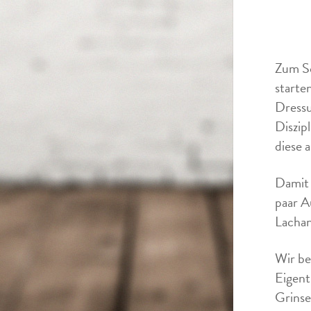
Zum Sc
starte
Dressu
Diszip
diese 
Damit 
paar A
Lachan
Wir be
Eigent
Grinse