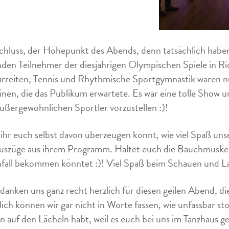
hluss, der Höhepunkt des Abends, denn tatsächlich haben wi
nden Teilnehmer der diesjährigen Olympischen Spiele in Ri
rreiten, Tennis und Rhythmische Sportgymnastik waren n
linen, die das Publikum erwartete. Es war eine tolle Show 
außergewöhnlichen Sportler vorzustellen :)!
ihr euch selbst davon überzeugen könnt, wie viel Spaß unse
uszüge aus ihrem Programm. Haltet euch die Bauchmuskeln fe
fall bekommen könntet :)! Viel Spaß beim Schauen und L
danken uns ganz recht herzlich für diesen geilen Abend, di
lich können wir gar nicht in Worte fassen, wie unfassbar sto
n auf den Lächeln habt, weil es euch bei uns im Tanzhaus g