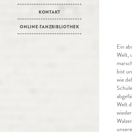
KONTAKT
ONLINE-TANZBIBLIOTHEK
Ein ab
Welt, 
marsch
bist u
wie de
Schüle
abgefa
Welt d
wieder
Walzer
unsere