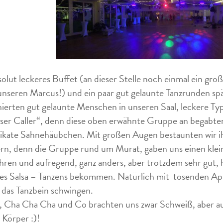
solut leckeres Buffet (an dieser Stelle noch einmal ein gr
unseren Marcus!) und ein paar gut gelaunte Tanzrunden spät
ierten gut gelaunte Menschen in unseren Saal, leckere Ty
nser Caller“, denn diese oben erwähnte Gruppe an begabten
likate Sahnehäubchen. Mit großen Augen bestaunten wir i
rn, denn die Gruppe rund um Murat, gaben uns einen klein
hren und aufregend, ganz anders, aber trotzdem sehr gut, ha
es Salsa – Tanzens bekommen. Natürlich mit tosenden App
 das Tanzbein schwingen.
, Cha Cha Cha und Co brachten uns zwar Schweiß, aber auc
 Körper :)!